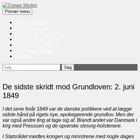
Søg
Videre
Primær menu
til
Topsøe Medier
indhold
TV OG VIDEO
FOREDRAG (ny)
OVERSÆTTELSE (ny)
KOMMUNIKATION
RADIO OG WEB
Om Topsøe Medier
Nyheder
Søg
efter:
De sidste skridt mod Grundloven: 2. juni
1849
I det sene forår 1849 var de danske politikere ved at lægge
sidste hånd på rigets nye, epokegørende grundlov. Men der
var også andre ting at tage sig af. Blandt andet var Danmark i
krig med Preussen og de oprørske slesvig-holstenere.
I Statsrådet mødtes kongen og ministrene med nogle dages