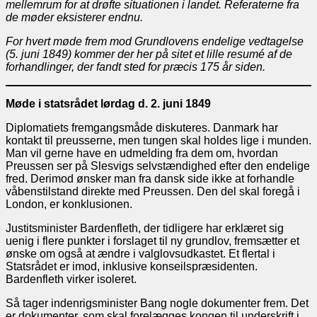
mellemrum for at drøfte situationen i landet. Referaterne fra
de møder eksisterer endnu.
For hvert møde frem mod Grundlovens endelige vedtagelse
(5. juni 1849) kommer der her på sitet et lille resumé af de
forhandlinger, der fandt sted for præcis 175 år siden.
Møde i statsrådet lørdag d. 2. juni 1849
Diplomatiets fremgangsmåde diskuteres. Danmark har
kontakt til preusserne, men tungen skal holdes lige i munden.
Man vil gerne have en udmelding fra dem om, hvordan
Preussen ser på Slesvigs selvstændighed efter den endelige
fred. Derimod ønsker man fra dansk side ikke at forhandle
våbenstilstand direkte med Preussen. Den del skal foregå i
London, er konklusionen.
Justitsminister Bardenfleth, der tidligere har erklæret sig
uenig i flere punkter i forslaget til ny grundlov, fremsætter et
ønske om også at ændre i valglovsudkastet. Et flertal i
Statsrådet er imod, inklusive konseilspræsidenten.
Bardenfleth virker isoleret.
Så tager indenrigsminister Bang nogle dokumenter frem. Det
er dokumenter, som skal forelægges kongen til underskrift i