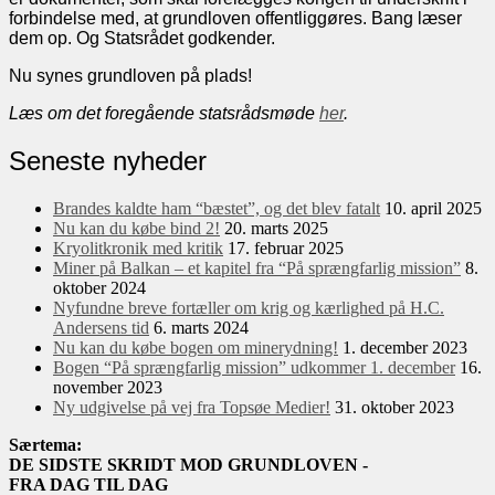
forbindelse med, at grundloven offentliggøres. Bang læser
dem op. Og Statsrådet godkender.
Nu synes grundloven på plads!
Læs om det foregående statsrådsmøde
her
.
Seneste nyheder
Brandes kaldte ham “bæstet”, og det blev fatalt
10. april 2025
Nu kan du købe bind 2!
20. marts 2025
Kryolitkronik med kritik
17. februar 2025
Miner på Balkan – et kapitel fra “På sprængfarlig mission”
8.
oktober 2024
Nyfundne breve fortæller om krig og kærlighed på H.C.
Andersens tid
6. marts 2024
Nu kan du købe bogen om minerydning!
1. december 2023
Bogen “På sprængfarlig mission” udkommer 1. december
16.
november 2023
Ny udgivelse på vej fra Topsøe Medier!
31. oktober 2023
Særtema:
DE SIDSTE SKRIDT MOD GRUNDLOVEN -
FRA DAG TIL DAG