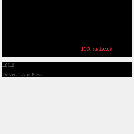
Har du læst “100 ting at se”-bøgerne?
Topsøe Medier har i sensommeren 2021 udgivet bogen “100
ting at se – på Sydsjælland og Møn”. I samme serie er
tidligere udkommet “100 ting at se – på Midtsjælland”. Læs
meget mere om bøgerne på websitet
100tingatse.dk
, hvor de
også kan bestilles (fragtfrit!).
Login
Drevet af WordPress