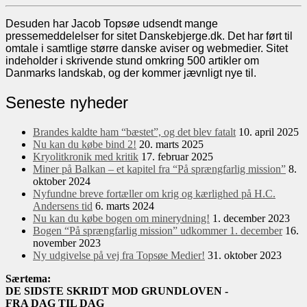
Desuden har Jacob Topsøe udsendt mange
pressemeddelelser for sitet Danskebjerge.dk. Det har ført til
omtale i samtlige større danske aviser og webmedier. Sitet
indeholder i skrivende stund omkring 500 artikler om
Danmarks landskab, og der kommer jævnligt nye til.
Seneste nyheder
Brandes kaldte ham “bæstet”, og det blev fatalt
10. april 2025
Nu kan du købe bind 2!
20. marts 2025
Kryolitkronik med kritik
17. februar 2025
Miner på Balkan – et kapitel fra “På sprængfarlig mission”
8.
oktober 2024
Nyfundne breve fortæller om krig og kærlighed på H.C.
Andersens tid
6. marts 2024
Nu kan du købe bogen om minerydning!
1. december 2023
Bogen “På sprængfarlig mission” udkommer 1. december
16.
november 2023
Ny udgivelse på vej fra Topsøe Medier!
31. oktober 2023
Særtema:
DE SIDSTE SKRIDT MOD GRUNDLOVEN -
FRA DAG TIL DAG