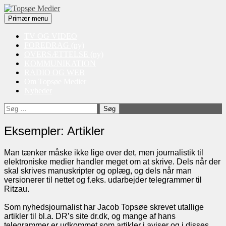
Søg
Videre
Primær menu
til
Topsøe Medier
indhold
TV OG VIDEO
FOREDRAG (ny)
OVERSÆTTELSE (ny)
KOMMUNIKATION
RADIO OG WEB
Om Topsøe Medier
Nyheder
Søg
efter:
Eksempler: Artikler
Man tænker måske ikke lige over det, men journalistik til
elektroniske medier handler meget om at skrive. Dels når der
skal skrives manuskripter og oplæg, og dels når man
versionerer til nettet og f.eks. udarbejder telegrammer til
Ritzau.
Som nyhedsjournalist har Jacob Topsøe skrevet utallige
artikler til bl.a. DR’s site dr.dk, og mange af hans
telegrammer er udkommet som artikler i aviser og i disses