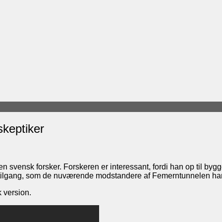
skeptiker
en svensk forsker. Forskeren er interessant, fordi han op til byg
tilgang, som de nuværende modstandere af Femerntunnelen har
k version.