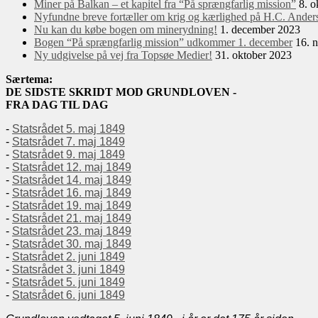
Miner på Balkan – et kapitel fra “På sprængfarlig mission”
8. o
Nyfundne breve fortæller om krig og kærlighed på H.C. Anders
Nu kan du købe bogen om minerydning!
1. december 2023
Bogen “På sprængfarlig mission” udkommer 1. december
16. 
Ny udgivelse på vej fra Topsøe Medier!
31. oktober 2023
Særtema:
DE SIDSTE SKRIDT MOD GRUNDLOVEN -
FRA DAG TIL DAG
-
Statsrådet 5. maj 1849
-
Statsrådet 7. maj 1849
-
Statsrådet 9. maj 1849
-
Statsrådet 12. maj 1849
-
Statsrådet 14. maj 1849
-
Statsrådet 16. maj 1849
-
Statsrådet 19. maj 1849
-
Statsrådet 21. maj 1849
-
Statsrådet 23. maj 1849
-
Statsrådet 30. maj 1849
-
Statsrådet 2. juni 1849
-
Statsrådet 3. juni 1849
-
Statsrådet 5. juni 1849
-
Statsrådet 6. juni 1849