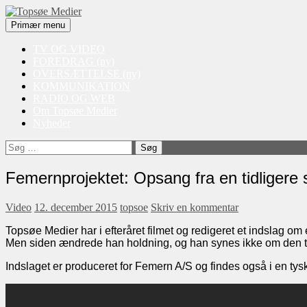
Søg
Videre
Primær menu
til
Topsøe Medier
indhold
TV OG VIDEO
FOREDRAG (ny)
OVERSÆTTELSE (ny)
KOMMUNIKATION
RADIO OG WEB
Om Topsøe Medier
Nyheder
Søg
efter:
Femernprojektet: Opsang fra en tidligere 
Video
12. december 2015
topsoe
Skriv en kommentar
Topsøe Medier har i efteråret filmet og redigeret et indslag om 
Men siden ændrede han holdning, og han synes ikke om den 
Indslaget er produceret for Femern A/S og findes også i en tys