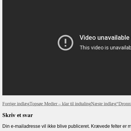
Indlæg
Forrige indlæg
Topsøe Medier – klar til indtaling
Næste indlæg
“Dronni
navigation
Skriv et svar
Din e-mailadresse vil ikke blive publiceret.
Krævede felter er 