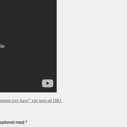
ngens nye have” vist igen på DR1
markeret med
*