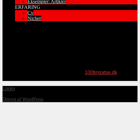
Eksempler: Artikler
ERFARING
Cv
Nicher
Har du læst “100 ting at se”-bøgerne?
Topsøe Medier har i sensommeren 2021 udgivet bogen “100
ting at se – på Sydsjælland og Møn”. I samme serie er
tidligere udkommet “100 ting at se – på Midtsjælland”. Læs
meget mere om bøgerne på websitet
100tingatse.dk
, hvor de
også kan bestilles (fragtfrit!).
Login
Drevet af WordPress