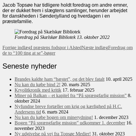
Jacob Topsøe har tidligere holdt foredrag om andre emner,
der er dukket frem i slægtens samlinger, herunder arbejdet
for danskheden i Sønderjylland og hverdagen i en
præstefamilie.
Foredrag på Skælskør Bibliotek 13. oktober 2022
Indlæg
Forrige indlæg
I præstens fodspor i Alsted
Næste indlæg
Foredrag om
de to “100 ting at se”-bøger
navigation
Seneste nyheder
Brandes kaldte ham “bæstet”, og det blev fatalt
10. april 2025
Nu kan du købe bind 2!
20. marts 2025
Kryolitkronik med kritik
17. februar 2025
Miner på Balkan – et kapitel fra “På sprængfarlig mission”
8.
oktober 2024
Nyfundne breve fortæller om krig og kærlighed på H.C.
Andersens tid
6. marts 2024
Nu kan du købe bogen om minerydning!
1. december 2023
Bogen “På sprængfarlig mission” udkommer 1. december
16.
november 2023
Ny udgivelse på vej fra Topsøe Medier!
31. oktober 2023