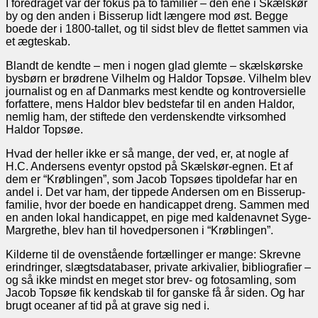
I foredraget var der fokus på to familier – den ene i Skælskør
by og den anden i Bisserup lidt længere mod øst. Begge
boede der i 1800-tallet, og til sidst blev de flettet sammen via
et ægteskab.
Blandt de kendte – men i nogen glad glemte – skælskørske
bysbørn er brødrene Vilhelm og Haldor Topsøe. Vilhelm blev
journalist og en af Danmarks mest kendte og kontroversielle
forfattere, mens Haldor blev bedstefar til en anden Haldor,
nemlig ham, der stiftede den verdenskendte virksomhed
Haldor Topsøe.
Hvad der heller ikke er så mange, der ved, er, at nogle af
H.C. Andersens eventyr opstod på Skælskør-egnen. Et af
dem er “Krøblingen”, som Jacob Topsøes tipoldefar har en
andel i. Det var ham, der tippede Andersen om en Bisserup-
familie, hvor der boede en handicappet dreng. Sammen med
en anden lokal handicappet, en pige med kaldenavnet Syge-
Margrethe, blev han til hovedpersonen i “Krøblingen”.
Kilderne til de ovenstående fortællinger er mange: Skrevne
erindringer, slægtsdatabaser, private arkivalier, bibliografier –
og så ikke mindst en meget stor brev- og fotosamling, som
Jacob Topsøe fik kendskab til for ganske få år siden. Og har
brugt oceaner af tid på at grave sig ned i.