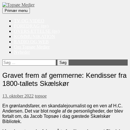
Søg
Videre
Primær menu
til
Topsøe Medier
indhold
TV OG VIDEO
FOREDRAG (ny)
OVERSÆTTELSE (ny)
KOMMUNIKATION
RADIO OG WEB
Om Topsøe Medier
Nyheder
Søg
efter:
Gravet frem af gemmerne: Kendisser fra
1800-tallets Skælskør
13. oktober 2022
topsoe
En grønlandsfarer, en skandalejournalist og en ven af H.C.
Andersen. Det var blot nogle af de personligheder, der blev
fortalt om, da Jacob Topsøe i dag gæstede Skælskør
Bibliotek.