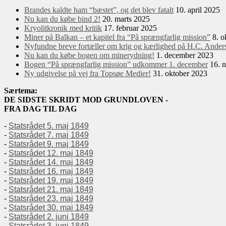
Brandes kaldte ham “bæstet”, og det blev fatalt
10. april 2025
Nu kan du købe bind 2!
20. marts 2025
Kryolitkronik med kritik
17. februar 2025
Miner på Balkan – et kapitel fra “På sprængfarlig mission”
8. o
Nyfundne breve fortæller om krig og kærlighed på H.C. Anders
Nu kan du købe bogen om minerydning!
1. december 2023
Bogen “På sprængfarlig mission” udkommer 1. december
16. 
Ny udgivelse på vej fra Topsøe Medier!
31. oktober 2023
Særtema:
DE SIDSTE SKRIDT MOD GRUNDLOVEN -
FRA DAG TIL DAG
-
Statsrådet 5. maj 1849
-
Statsrådet 7. maj 1849
-
Statsrådet 9. maj 1849
-
Statsrådet 12. maj 1849
-
Statsrådet 14. maj 1849
-
Statsrådet 16. maj 1849
-
Statsrådet 19. maj 1849
-
Statsrådet 21. maj 1849
-
Statsrådet 23. maj 1849
-
Statsrådet 30. maj 1849
-
Statsrådet 2. juni 1849
-
Statsrådet 3. juni 1849