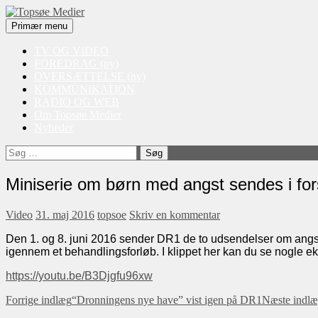
Søg
Videre
Primær menu
til
Topsøe Medier
indhold
TV OG VIDEO
FOREDRAG (ny)
OVERSÆTTELSE (ny)
KOMMUNIKATION
RADIO OG WEB
Om Topsøe Medier
Nyheder
Søg
efter:
Miniserie om børn med angst sendes i f
Video
31. maj 2016
topsoe
Skriv en kommentar
Den 1. og 8. juni 2016 sender DR1 de to udsendelser om angst, 
igennem et behandlingsforløb. I klippet her kan du se nogle ek
https://youtu.be/B3Djgfu96xw
Indlæg
Forrige indlæg
“Dronningens nye have” vist igen på DR1
Næste indl