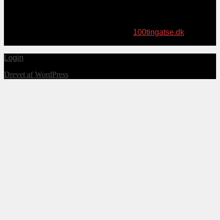
Topsøe Medier har i sensommeren 2021 udgivet bogen “100
ting at se – på Sydsjælland og Møn”. I samme serie er
tidligere udkommet “100 ting at se – på Midtsjælland”. Læs
meget mere om bøgerne på websitet
100tingatse.dk
, hvor de
også kan bestilles (fragtfrit!).
Login
Drevet af WordPress