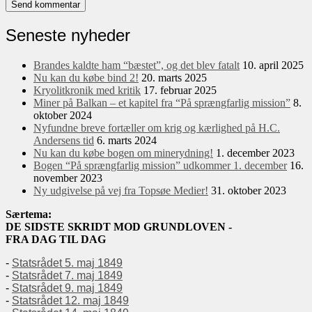
Seneste nyheder
Brandes kaldte ham “bæstet”, og det blev fatalt
10. april 2025
Nu kan du købe bind 2!
20. marts 2025
Kryolitkronik med kritik
17. februar 2025
Miner på Balkan – et kapitel fra “På sprængfarlig mission”
8.
oktober 2024
Nyfundne breve fortæller om krig og kærlighed på H.C.
Andersens tid
6. marts 2024
Nu kan du købe bogen om minerydning!
1. december 2023
Bogen “På sprængfarlig mission” udkommer 1. december
16.
november 2023
Ny udgivelse på vej fra Topsøe Medier!
31. oktober 2023
Særtema:
DE SIDSTE SKRIDT MOD GRUNDLOVEN -
FRA DAG TIL DAG
-
Statsrådet 5. maj 1849
-
Statsrådet 7. maj 1849
-
Statsrådet 9. maj 1849
-
Statsrådet 12. maj 1849