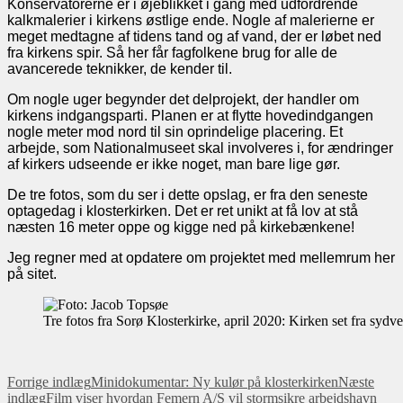
Konservatorerne er i øjeblikket i gang med udfordrende
kalkmalerier i kirkens østlige ende. Nogle af malerierne er
meget medtagne af tidens tand og af vand, der er løbet ned
fra kirkens spir. Så her får fagfolkene brug for alle de
avancerede teknikker, de kender til.
Om nogle uger begynder det delprojekt, der handler om
kirkens indgangsparti. Planen er at flytte hovedindgangen
nogle meter mod nord til sin oprindelige placering. Et
arbejde, som Nationalmuseet skal involveres i, for ændringer
af kirkers udseende er ikke noget, man bare lige gør.
De tre fotos, som du ser i dette opslag, er fra den seneste
optagedag i klosterkirken. Det er ret unikt at få lov at stå
næsten 16 meter oppe og kigge ned på kirkebænkene!
Jeg regner med at opdatere om projektet med mellemrum her
på sitet.
Tre fotos fra Sorø Klosterkirke, april 2020: Kirken set fra sydv
Indlæg
Forrige indlæg
Minidokumentar: Ny kulør på klosterkirken
Næste
indlæg
Film viser hvordan Femern A/S vil stormsikre arbejdshavn