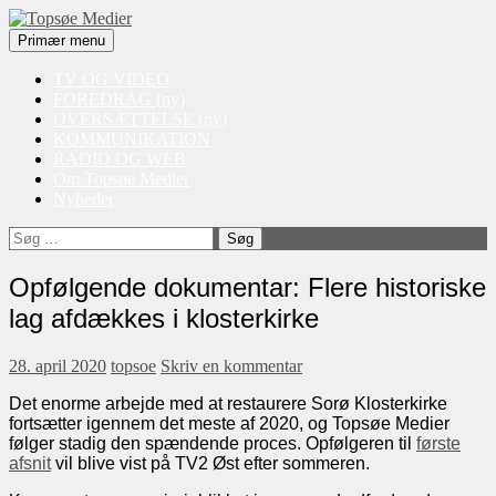
Søg
Videre
Primær menu
til
Topsøe Medier
indhold
TV OG VIDEO
FOREDRAG (ny)
OVERSÆTTELSE (ny)
KOMMUNIKATION
RADIO OG WEB
Om Topsøe Medier
Nyheder
Søg
efter:
Opfølgende dokumentar: Flere historiske
lag afdækkes i klosterkirke
28. april 2020
topsoe
Skriv en kommentar
Det enorme arbejde med at restaurere Sorø Klosterkirke
fortsætter igennem det meste af 2020, og Topsøe Medier
følger stadig den spændende proces. Opfølgeren til
første
afsnit
vil blive vist på TV2 Øst efter sommeren.