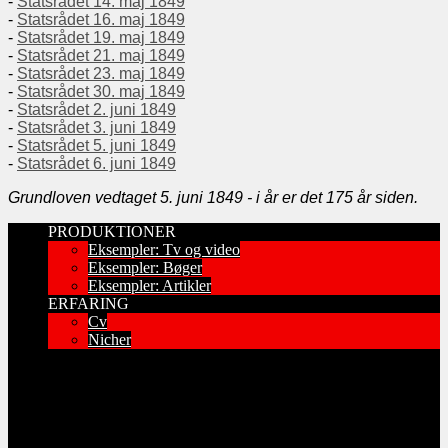
-
Statsrådet 14. maj 1849
-
Statsrådet 16. maj 1849
-
Statsrådet 19. maj 1849
-
Statsrådet 21. maj 1849
-
Statsrådet 23. maj 1849
-
Statsrådet 30. maj 1849
-
Statsrådet 2. juni 1849
-
Statsrådet 3. juni 1849
-
Statsrådet 5. juni 1849
-
Statsrådet 6. juni 1849
Grundloven vedtaget 5. juni 1849 - i år er det 175 år siden.
PRODUKTIONER
Eksempler: Tv og video
Eksempler: Bøger
Eksempler: Artikler
ERFARING
Cv
Nicher
Har du læst “100 ting at se”-bøgerne?