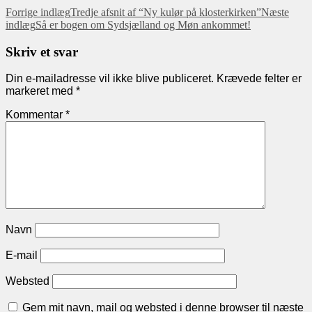
Indlæg
Forrige indlæg
Tredje afsnit af “Ny kulør på klosterkirken”
Næste
indlæg
Så er bogen om Sydsjælland og Møn ankommet!
navigation
Skriv et svar
Din e-mailadresse vil ikke blive publiceret.
Krævede felter er
markeret med
*
Kommentar
*
Navn
E-mail
Websted
Gem mit navn, mail og websted i denne browser til næste