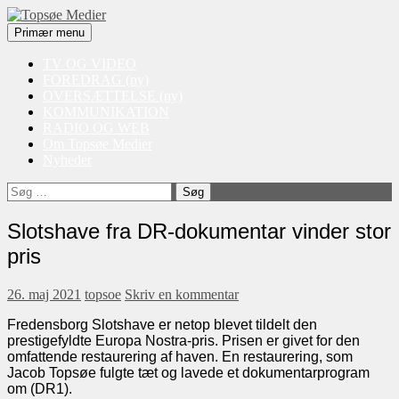
Søg
Videre
Primær menu
til
Topsøe Medier
indhold
TV OG VIDEO
FOREDRAG (ny)
OVERSÆTTELSE (ny)
KOMMUNIKATION
RADIO OG WEB
Om Topsøe Medier
Nyheder
Søg
efter:
Slotshave fra DR-dokumentar vinder stor
pris
26. maj 2021
topsoe
Skriv en kommentar
Fredensborg Slotshave er netop blevet tildelt den
prestigefyldte Europa Nostra-pris. Prisen er givet for den
omfattende restaurering af haven. En restaurering, som
Jacob Topsøe fulgte tæt og lavede et dokumentarprogram
om (DR1).