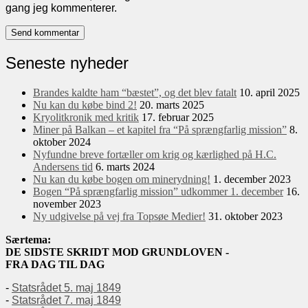
gang jeg kommenterer.
Seneste nyheder
Brandes kaldte ham “bæstet”, og det blev fatalt
10. april 2025
Nu kan du købe bind 2!
20. marts 2025
Kryolitkronik med kritik
17. februar 2025
Miner på Balkan – et kapitel fra “På sprængfarlig mission”
8.
oktober 2024
Nyfundne breve fortæller om krig og kærlighed på H.C.
Andersens tid
6. marts 2024
Nu kan du købe bogen om minerydning!
1. december 2023
Bogen “På sprængfarlig mission” udkommer 1. december
16.
november 2023
Ny udgivelse på vej fra Topsøe Medier!
31. oktober 2023
Særtema:
DE SIDSTE SKRIDT MOD GRUNDLOVEN -
FRA DAG TIL DAG
-
Statsrådet 5. maj 1849
-
Statsrådet 7. maj 1849