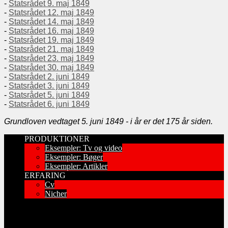
-
Statsrådet 9. maj 1849
-
Statsrådet 12. maj 1849
-
Statsrådet 14. maj 1849
-
Statsrådet 16. maj 1849
-
Statsrådet 19. maj 1849
-
Statsrådet 21. maj 1849
-
Statsrådet 23. maj 1849
-
Statsrådet 30. maj 1849
-
Statsrådet 2. juni 1849
-
Statsrådet 3. juni 1849
-
Statsrådet 5. juni 1849
-
Statsrådet 6. juni 1849
Grundloven vedtaget 5. juni 1849 - i år er det 175 år siden.
PRODUKTIONER
Eksempler: Tv og video
Eksempler: Bøger
Eksempler: Artikler
ERFARING
Cv
Nicher
Har du læst “100 ting at se”-bøgerne?